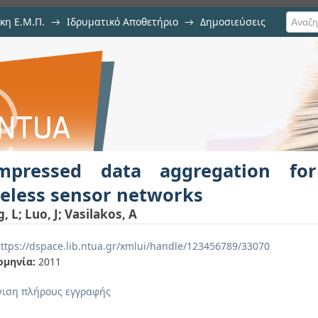
κη Ε.Μ.Π.
→
Ιδρυματικό Αποθετήριο
→
Δημοσιεύσεις
regation for energy efficient wire
ση Τεκμηρίου
mpressed data aggregation for
eless sensor networks
g, L
;
Luo, J
;
Vasilakos, A
ttps://dspace.lib.ntua.gr/xmlui/handle/123456789/33070
ομηνία:
2011
ιση πλήρους εγγραφής