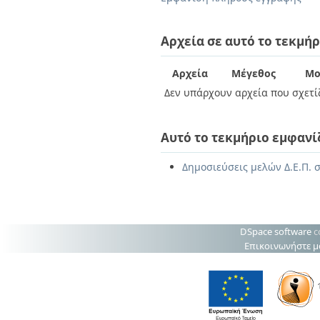
Διπλωματικές Εργασίες
Πολιτικές Πρόσβασης
Ανά Ημερομηνία
Έκδοσης
Αρχεία σε αυτό το τεκμήρ
Συγγραφείς
Τίτλοι
Αρχεία
Μέγεθος
Μο
Θέματα
Δεν υπάρχουν αρχεία που σχετίζ
Αυτό το τεκμήριο εμφανί
Δημοσιεύσεις μελών Δ.Ε.Π. 
DSpace software
c
Επικοινωνήστε μ