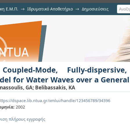
κη Ε.Μ.Π.
→
Ιδρυματικό Αποθετήριο
→
Δημοσιεύσεις
ly-dispersive, Weakly-nonlinear M
ση Τεκμηρίου
ymetry
Coupled-Mode, Fully-dispersive,
del for Water Waves over a Genera
nassoulis, GA
;
Belibassakis, KA
ttps://dspace.lib.ntua.gr/xmlui/handle/123456789/34396
ομηνία:
2002
ιση πλήρους εγγραφής