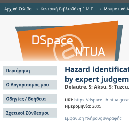
Αρχική Σελίδα
→
Κεντρική Βιβλιοθήκη Ε.Μ.Π.
→
Ιδρυματικό 
Hazard identification & risk 
μελών Δ.Ε.Π. σε συνέδρια
→
Εμφάνιση Τεκμηρίου
Αποθετήριο DSpace/Manakin
judgement
Hazard identific
Περιήγηση
by expert judge
Σε όλο το DSpace
Ο Λογαριασμός μου
Delautre, S
;
Aksu, S
;
Tuzcu,
Κοινότητες & Συλλογές
Σύνδεση
Ανά Ημερομηνία
Οδηγίες / Βοήθεια
Εγγραφή
URI:
https://dspace.lib.ntua.gr
Έκδοσης
Ημερομηνία:
2005
Οδηγίες Υποβολής
Συγγραφείς
Σχετικοί Σύνδεσμοι
Οδηγίες Χρήσης ΙΑ
Τίτλοι
Εμφάνιση πλήρους εγγραφής
Συχνές Ερωτήσεις
Θέματα
Οδηγίες Υποβολής -
Αυτή η Συλλογή