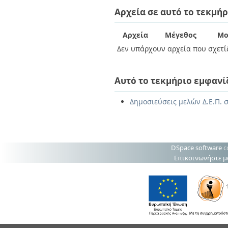
Διπλωματικές Εργασίες
Αρχεία σε αυτό το τεκμήρ
Πολιτικές Πρόσβασης
Ανά Ημερομηνία
Έκδοσης
Συγγραφείς
Αρχεία
Μέγεθος
Μο
Τίτλοι
Δεν υπάρχουν αρχεία που σχετίζ
Θέματα
Αυτό το τεκμήριο εμφανί
Δημοσιεύσεις μελών Δ.Ε.Π. 
DSpace software
c
Επικοινωνήστε μ