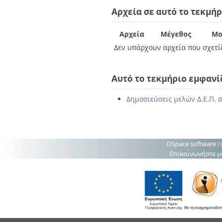
Διπλωματικές Εργασίες
Αρχεία σε αυτό το τεκμήρ
Πολιτικές Πρόσβασης
Ανά Ημερομηνία
Έκδοσης
Συγγραφείς
Αρχεία
Μέγεθος
Μο
Τίτλοι
Δεν υπάρχουν αρχεία που σχετίζ
Θέματα
Αυτό το τεκμήριο εμφανί
Δημοσιεύσεις μελών Δ.Ε.Π. 
DSpace software
c
Επικοινωνήστε μ