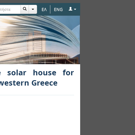
ΕΛ
ENG
tinental climate, in
e solar house for
-western Greece