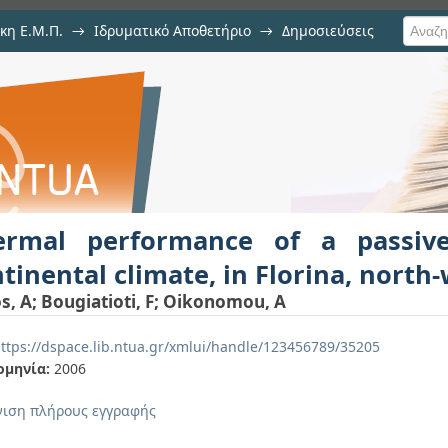
κη Ε.Μ.Π.
→
Ιδρυματικό Αποθετήριο
→
Δημοσιεύσεις
 of a passive solar house for con
ση Τεκμηρίου
rn Greece
ermal performance of a passiv
tinental climate, in Florina, north
s, A
;
Bougiatioti, F
;
Oikonomou, A
ttps://dspace.lib.ntua.gr/xmlui/handle/123456789/35205
ομηνία:
2006
ιση πλήρους εγγραφής