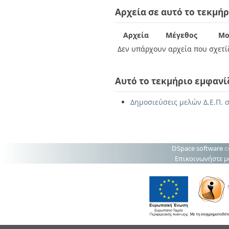
Διπλωματικές Εργασίες
Αρχεία σε αυτό το τεκμήρ
Πολιτικές Πρόσβασης
Ανά Ημερομηνία
Έκδοσης
Συγγραφείς
Αρχεία
Μέγεθος
Μο
Τίτλοι
Δεν υπάρχουν αρχεία που σχετίζ
Θέματα
Αυτό το τεκμήριο εμφανί
Δημοσιεύσεις μελών Δ.Ε.Π. 
DSpace software
c
Επικοινωνήστε μ