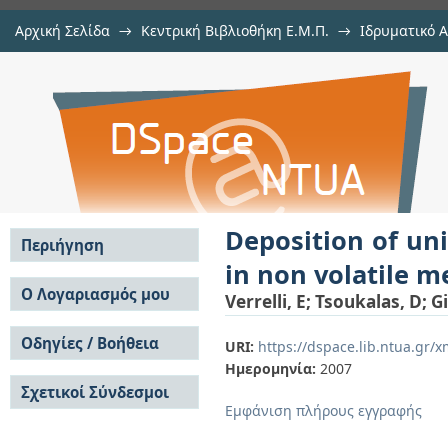
Αρχική Σελίδα
→
Κεντρική Βιβλιοθήκη Ε.Μ.Π.
→
Ιδρυματικό 
Deposition of uniform size metall
μελών Δ.Ε.Π. σε συνέδρια
→
Εμφάνιση Τεκμηρίου
Αποθετήριο DSpace/Manakin
memories
Deposition of uni
Περιήγηση
in non volatile 
Σε όλο το DSpace
Ο Λογαριασμός μου
Verrelli, E
;
Tsoukalas, D
;
G
Κοινότητες & Συλλογές
Σύνδεση
Ανά Ημερομηνία
Οδηγίες / Βοήθεια
Εγγραφή
URI:
https://dspace.lib.ntua.gr
Έκδοσης
Ημερομηνία:
2007
Οδηγίες Υποβολής
Συγγραφείς
Σχετικοί Σύνδεσμοι
Οδηγίες Χρήσης ΙΑ
Τίτλοι
Εμφάνιση πλήρους εγγραφής
Συχνές Ερωτήσεις
Θέματα
Οδηγίες Υποβολής -
Αυτή η Συλλογή