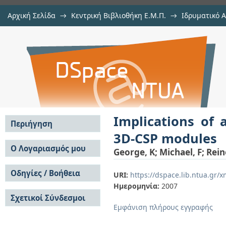
Αρχική Σελίδα
→
Κεντρική Βιβλιοθήκη Ε.Μ.Π.
→
Ιδρυματικό 
Implications of assembly sequence
μελών Δ.Ε.Π. σε συνέδρια
→
Εμφάνιση Τεκμηρίου
Αποθετήριο DSpace/Manakin
Implications of 
Περιήγηση
3D-CSP modules
Σε όλο το DSpace
Ο Λογαριασμός μου
George, K
;
Michael, F
;
Rein
Κοινότητες & Συλλογές
Σύνδεση
Ανά Ημερομηνία
Οδηγίες / Βοήθεια
Εγγραφή
URI:
https://dspace.lib.ntua.gr
Έκδοσης
Ημερομηνία:
2007
Οδηγίες Υποβολής
Συγγραφείς
Σχετικοί Σύνδεσμοι
Οδηγίες Χρήσης ΙΑ
Τίτλοι
Εμφάνιση πλήρους εγγραφής
Συχνές Ερωτήσεις
Θέματα
Οδηγίες Υποβολής -
Αυτή η Συλλογή