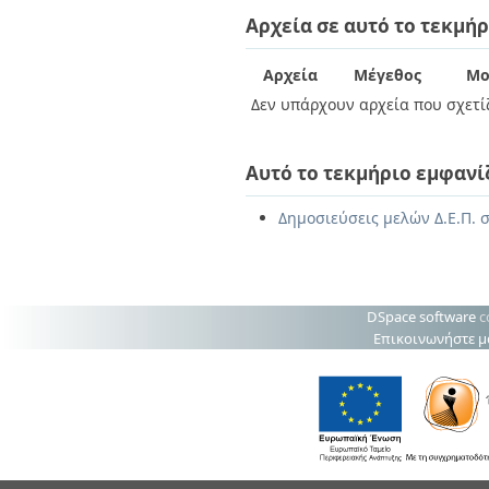
Διπλωματικές Εργασίες
Αρχεία σε αυτό το τεκμήρ
Πολιτικές Πρόσβασης
Ανά Ημερομηνία
Έκδοσης
Συγγραφείς
Αρχεία
Μέγεθος
Μο
Τίτλοι
Δεν υπάρχουν αρχεία που σχετίζ
Θέματα
Αυτό το τεκμήριο εμφανί
Δημοσιεύσεις μελών Δ.Ε.Π. 
DSpace software
c
Επικοινωνήστε μ