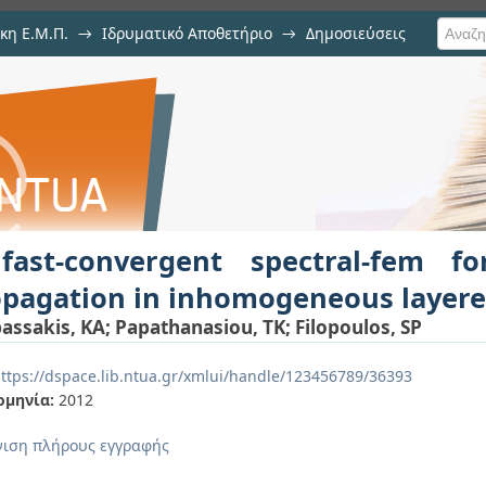
κη Ε.Μ.Π.
→
Ιδρυματικό Αποθετήριο
→
Δημοσιεύσεις
 spectral-fem for harmonic w
ση Τεκμηρίου
red waveguides
fast-convergent spectral-fem 
opagation in inhomogeneous layer
bassakis, KA
;
Papathanasiou, TK
;
Filopoulos, SP
ttps://dspace.lib.ntua.gr/xmlui/handle/123456789/36393
ομηνία:
2012
ιση πλήρους εγγραφής