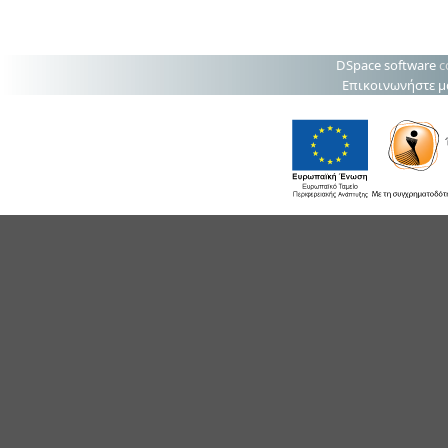
DSpace software
c
Επικοινωνήστε μ