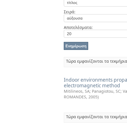
Διπλωματικές Εργασίες
Πολιτικές Πρόσβασης
Ανά Ημερομηνία
Σειρά:
Έκδοσης
Συγγραφείς
Τίτλοι
Αποτελέσματα:
Θέματα
Τώρα εμφανίζονται τα τεκμήρια
Indoor environments propa
electromagnetic method
Mitilineos, SA
;
Panagiotou, SC
;
Va
ROMANDES
,
2005
)
Τώρα εμφανίζονται τα τεκμήρια