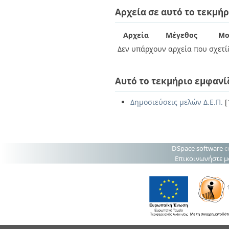
Διπλωματικές Εργασίες
Αρχεία σε αυτό το τεκμήρ
Πολιτικές Πρόσβασης
Ανά Ημερομηνία
Έκδοσης
Συγγραφείς
Αρχεία
Μέγεθος
Μο
Τίτλοι
Δεν υπάρχουν αρχεία που σχετίζ
Θέματα
Αυτό το τεκμήριο εμφανί
Δημοσιεύσεις μελών Δ.Ε.Π.
[
DSpace software
c
Επικοινωνήστε μ