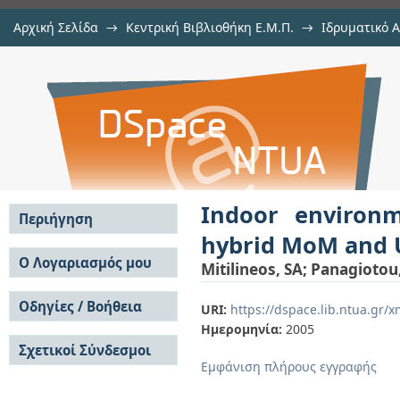
Αρχική Σελίδα
→
Κεντρική Βιβλιοθήκη Ε.Μ.Π.
→
Ιδρυματικό 
Indoor environments propagation
μελών Δ.Ε.Π.
→
Εμφάνιση Τεκμηρίου
Αποθετήριο DSpace/Manakin
electromagnetic method
Indoor environm
Περιήγηση
hybrid MoM and 
Σε όλο το DSpace
Ο Λογαριασμός μου
Mitilineos, SA
;
Panagiotou,
Κοινότητες & Συλλογές
Σύνδεση
Ανά Ημερομηνία
Οδηγίες / Βοήθεια
Εγγραφή
URI:
https://dspace.lib.ntua.gr
Έκδοσης
Ημερομηνία:
2005
Οδηγίες Υποβολής
Συγγραφείς
Σχετικοί Σύνδεσμοι
Οδηγίες Χρήσης ΙΑ
Τίτλοι
Εμφάνιση πλήρους εγγραφής
Συχνές Ερωτήσεις
Θέματα
Οδηγίες Υποβολής -
Αυτή η Συλλογή