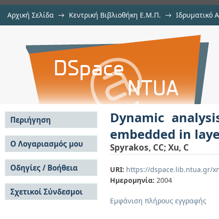
Αρχική Σελίδα
→
Κεντρική Βιβλιοθήκη Ε.Μ.Π.
→
Ιδρυματικό 
Dynamic analysis of flexible mass
μελών Δ.Ε.Π.
→
Εμφάνιση Τεκμηρίου
Αποθετήριο DSpace/Manakin
soils by hybrid BEM-FEM
Dynamic analysis
Περιήγηση
embedded in laye
Σε όλο το DSpace
Ο Λογαριασμός μου
Spyrakos, CC
;
Xu, C
Κοινότητες & Συλλογές
Σύνδεση
Ανά Ημερομηνία
Οδηγίες / Βοήθεια
Εγγραφή
URI:
https://dspace.lib.ntua.gr
Έκδοσης
Ημερομηνία:
2004
Οδηγίες Υποβολής
Συγγραφείς
Σχετικοί Σύνδεσμοι
Οδηγίες Χρήσης ΙΑ
Τίτλοι
Εμφάνιση πλήρους εγγραφής
Συχνές Ερωτήσεις
Θέματα
Οδηγίες Υποβολής -
Αυτή η Συλλογή