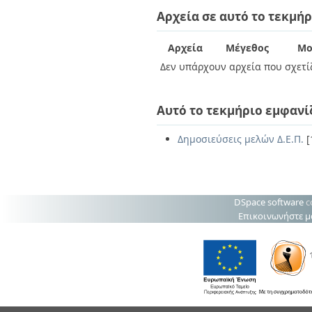
Διπλωματικές Εργασίες
Αρχεία σε αυτό το τεκμήρ
Πολιτικές Πρόσβασης
Ανά Ημερομηνία
Έκδοσης
Συγγραφείς
Αρχεία
Μέγεθος
Μο
Τίτλοι
Δεν υπάρχουν αρχεία που σχετίζ
Θέματα
Αυτό το τεκμήριο εμφανί
Δημοσιεύσεις μελών Δ.Ε.Π.
[
DSpace software
c
Επικοινωνήστε μ