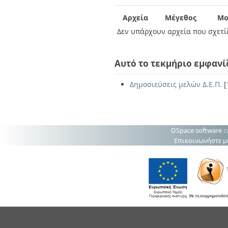
Διπλωματικές Εργασίες
Πολιτικές Πρόσβασης
Ανά Ημερομηνία
Αρχεία
Μέγεθος
Μο
Έκδοσης
Δεν υπάρχουν αρχεία που σχετίζ
Συγγραφείς
Τίτλοι
Θέματα
Αυτό το τεκμήριο εμφανί
Δημοσιεύσεις μελών Δ.Ε.Π.
[
DSpace software
c
Επικοινωνήστε μ