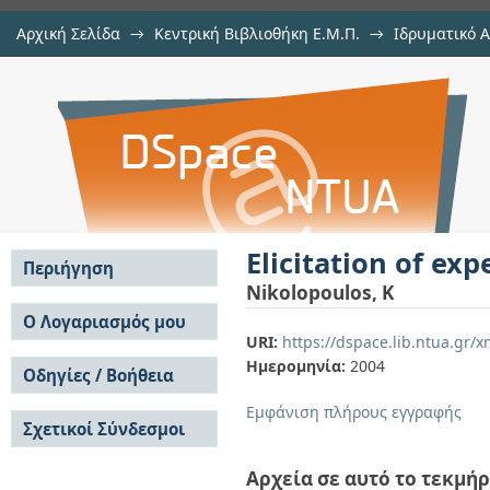
Αρχική Σελίδα
→
Κεντρική Βιβλιοθήκη Ε.Μ.Π.
→
Ιδρυματικό 
Elicitation of expert opinions for u
μελών Δ.Ε.Π.
→
Εμφάνιση Τεκμηρίου
Αποθετήριο DSpace/Manakin
Elicitation of ex
Περιήγηση
Nikolopoulos, K
Σε όλο το DSpace
Ο Λογαριασμός μου
URI:
https://dspace.lib.ntua.gr
Κοινότητες & Συλλογές
Σύνδεση
Ημερομηνία:
2004
Ανά Ημερομηνία
Οδηγίες / Βοήθεια
Εγγραφή
Έκδοσης
Οδηγίες Υποβολής
Συγγραφείς
Εμφάνιση πλήρους εγγραφής
Σχετικοί Σύνδεσμοι
Οδηγίες Χρήσης ΙΑ
Τίτλοι
Συχνές Ερωτήσεις
Θέματα
Οδηγίες Υποβολής -
Αρχεία σε αυτό το τεκμήρ
Αυτή η Συλλογή