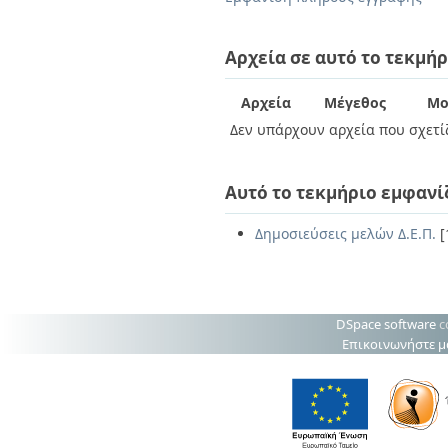
Διπλωματικές Εργασίες
Πολιτικές Πρόσβασης
Ανά Ημερομηνία
Έκδοσης
Αρχεία σε αυτό το τεκμήρ
Συγγραφείς
Τίτλοι
Αρχεία
Μέγεθος
Μο
Θέματα
Δεν υπάρχουν αρχεία που σχετίζ
Αυτό το τεκμήριο εμφανί
Δημοσιεύσεις μελών Δ.Ε.Π.
[
DSpace software
c
Επικοινωνήστε μ