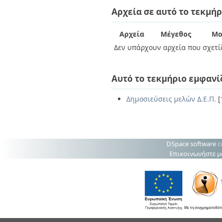
Διπλωματικές Εργασίες
Αρχεία σε αυτό το τεκμήρ
Πολιτικές Πρόσβασης
Ανά Ημερομηνία
Έκδοσης
Συγγραφείς
Αρχεία
Μέγεθος
Μο
Τίτλοι
Δεν υπάρχουν αρχεία που σχετίζ
Θέματα
Αυτό το τεκμήριο εμφανί
Δημοσιεύσεις μελών Δ.Ε.Π.
[
DSpace software
c
Επικοινωνήστε μ