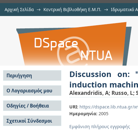
Αρχική Σελίδα
→
Κεντρική Βιβλιοθήκη Ε.Μ.Π.
→
Ιδρυματικό 
Discussion on: ""Power flow con
μελών Δ.Ε.Π.
→
Εμφάνιση Τεκμηρίου
Αποθετήριο DSpace/Manakin
coupled to a flywheel""
Discussion on: 
Περιήγηση
induction machin
Σε όλο το DSpace
Ο Λογαριασμός μου
Alexandridis, A
;
Russo, L
;
Κοινότητες & Συλλογές
Σύνδεση
Ανά Ημερομηνία
Οδηγίες / Βοήθεια
Εγγραφή
URI:
https://dspace.lib.ntua.gr
Έκδοσης
Ημερομηνία:
2005
Οδηγίες Υποβολής
Συγγραφείς
Σχετικοί Σύνδεσμοι
Οδηγίες Χρήσης ΙΑ
Τίτλοι
Εμφάνιση πλήρους εγγραφής
Συχνές Ερωτήσεις
Θέματα
Οδηγίες Υποβολής -
Αυτή η Συλλογή