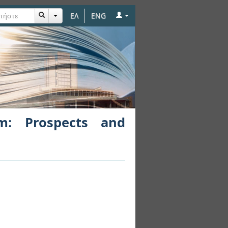
ΕΛ
ENG
enges
em: Prospects and