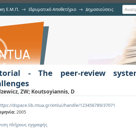
κη Ε.Μ.Π.
→
Ιδρυματικό Αποθετήριο
→
Δημοσιεύσεις
-review system: Prospects and chall
υ
itorial - The peer-review syst
allenges
zewicz, ZW
;
Koutsoyiannis, D
ttps://dspace.lib.ntua.gr/xmlui/handle/123456789/37071
ομηνία:
2005
ιση πλήρους εγγραφής