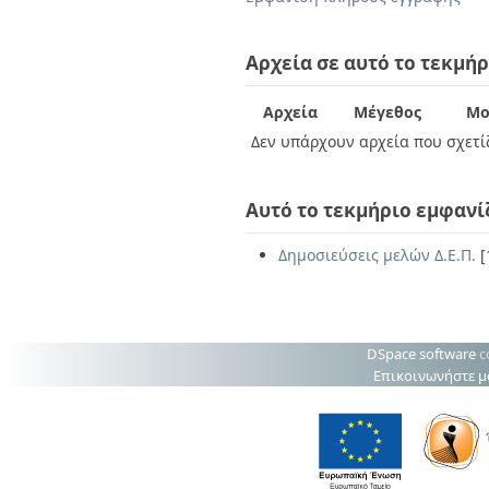
Διπλωματικές Εργασίες
Πολιτικές Πρόσβασης
Ανά Ημερομηνία
Έκδοσης
Αρχεία σε αυτό το τεκμήρ
Συγγραφείς
Τίτλοι
Αρχεία
Μέγεθος
Μο
Θέματα
Δεν υπάρχουν αρχεία που σχετίζ
Αυτό το τεκμήριο εμφανί
Δημοσιεύσεις μελών Δ.Ε.Π.
[
DSpace software
c
Επικοινωνήστε μ