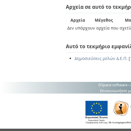
Διπλωματικές Εργασίες
Αρχεία σε αυτό το τεκμήρ
Πολιτικές Πρόσβασης
Ανά Ημερομηνία
Έκδοσης
Συγγραφείς
Αρχεία
Μέγεθος
Μο
Τίτλοι
Δεν υπάρχουν αρχεία που σχετίζ
Θέματα
Αυτό το τεκμήριο εμφανί
Δημοσιεύσεις μελών Δ.Ε.Π.
[
DSpace software
c
Επικοινωνήστε μ