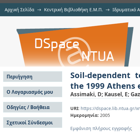
Αρχική Σελίδα
→
Κεντρική Βιβλιοθήκη Ε.Μ.Π.
→
Ιδρυματικό 
Soil-dependent topographic effe
μελών Δ.Ε.Π.
→
Εμφάνιση Τεκμηρίου
Αποθετήριο DSpace/Manakin
earthquake
Soil-dependent t
Περιήγηση
the 1999 Athens
Σε όλο το DSpace
Ο Λογαριασμός μου
Assimaki, D
;
Kausel, E
;
Gaz
Κοινότητες & Συλλογές
Σύνδεση
Ανά Ημερομηνία
Οδηγίες / Βοήθεια
Εγγραφή
URI:
https://dspace.lib.ntua.gr
Έκδοσης
Ημερομηνία:
2005
Οδηγίες Υποβολής
Συγγραφείς
Σχετικοί Σύνδεσμοι
Οδηγίες Χρήσης ΙΑ
Τίτλοι
Εμφάνιση πλήρους εγγραφής
Συχνές Ερωτήσεις
Θέματα
Οδηγίες Υποβολής -
Αυτή η Συλλογή