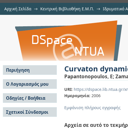
Αρχική Σελίδα
→
Κεντρική Βιβλιοθήκη Ε.Μ.Π.
→
Ιδρυματικό 
Curvaton dynamics in brane-world
μελών Δ.Ε.Π.
→
Εμφάνιση Τεκμηρίου
Αποθετήριο DSpace/Manakin
Curvaton dynamic
Περιήγηση
Papantonopoulos, E
;
Zama
Σε όλο το DSpace
Ο Λογαριασμός μου
URI:
https://dspace.lib.ntua.gr
Κοινότητες & Συλλογές
Σύνδεση
Ημερομηνία:
2006
Ανά Ημερομηνία
Οδηγίες / Βοήθεια
Εγγραφή
Έκδοσης
Οδηγίες Υποβολής
Συγγραφείς
Εμφάνιση πλήρους εγγραφής
Σχετικοί Σύνδεσμοι
Οδηγίες Χρήσης ΙΑ
Τίτλοι
Συχνές Ερωτήσεις
Θέματα
Οδηγίες Υποβολής -
Αρχεία σε αυτό το τεκμήρ
Αυτή η Συλλογή