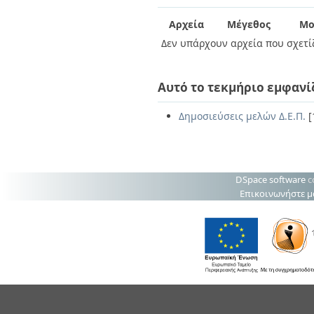
Διπλωματικές Εργασίες
Πολιτικές Πρόσβασης
Ανά Ημερομηνία
Αρχεία
Μέγεθος
Μο
Έκδοσης
Δεν υπάρχουν αρχεία που σχετίζ
Συγγραφείς
Τίτλοι
Θέματα
Αυτό το τεκμήριο εμφανί
Δημοσιεύσεις μελών Δ.Ε.Π.
[
DSpace software
c
Επικοινωνήστε μ