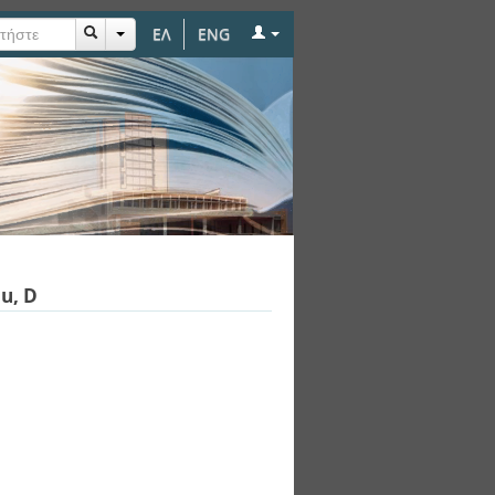
ΕΛ
ENG
u, D