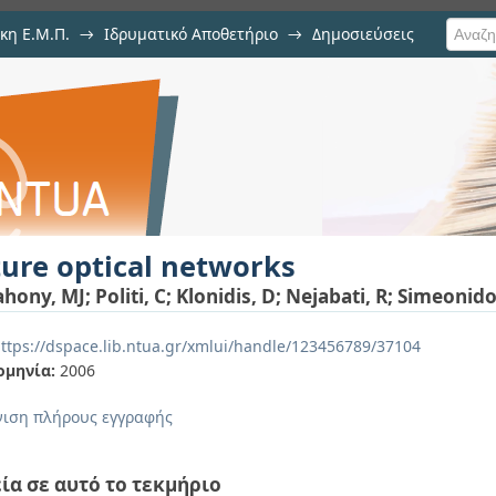
κη Ε.Μ.Π.
→
Ιδρυματικό Αποθετήριο
→
Δημοσιεύσεις
orks
υ
ure optical networks
hony, MJ
;
Politi, C
;
Klonidis, D
;
Nejabati, R
;
Simeonido
ttps://dspace.lib.ntua.gr/xmlui/handle/123456789/37104
ομηνία:
2006
ιση πλήρους εγγραφής
ία σε αυτό το τεκμήριο