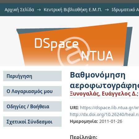
Αρχική Σελίδα
→
Κεντρική Βιβλιοθήκη Ε.Μ.Π.
→
Ιδρυματικό 
Βαθμονόμηση αναλογικών μηχ
Εργασίες
→
Εμφάνιση Τεκμηρίου
Αποθετήριο DSpace/Manakin
πεδίου ελέγχου
Βαθμονόμη
Περιήγηση
αεροφωτογράφηση
Σε όλο το DSpace
Ο Λογαριασμός μου
Ξυνογαλάς, Ευάγγελος Δ.
Κοινότητες & Συλλογές
Σύνδεση
Ανά Ημερομηνία
Οδηγίες / Βοήθεια
Εγγραφή
URI:
https://dspace.lib.ntua.gr/
Έκδοσης
http://dx.doi.org/10.26240/heal.
Οδηγίες Υποβολής
Συγγραφείς
Ημερομηνία:
2011-01-26
Σχετικοί Σύνδεσμοι
Οδηγίες Χρήσης ΙΑ
Τίτλοι
Συχνές Ερωτήσεις
Θέματα
Οδηγίες Υποβολής -
Περίληψη:
Αυτή η Συλλογή