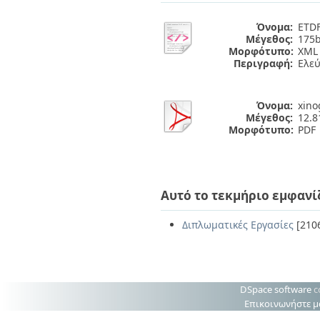
Όνομα:
ETDF
Μέγεθος:
175b
Μορφότυπο:
XML
Περιγραφή:
Ελε
Όνομα:
xino
Μέγεθος:
12.
Μορφότυπο:
PDF
Αυτό το τεκμήριο εμφανί
Διπλωματικές Εργασίες
[210
DSpace software
c
Επικοινωνήστε μ