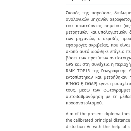
Διπλωματικές Εργασίες
Πολιτικές Πρόσβασης
Ανά Ημερομηνία
Σκοπός της παρούσας διπλωμα
Έκδοσης
αναλογικών μηχανών αεροφωτογρ
Συγγραφείς
Τίτλοι
του πρωτεύοντος σημείου (xo,
Θέματα
μετρητικών και υπολογιστικών 
των μηχανών, ο ακριβής προσδ
εφαρμογές ακριβείας, που είναι
σκοπό αυτό ιδρύθηκε επίγειο π
βάσει των προτύπων αντίστοιχω
GPS και στη συνέχεια η περιοχ
RMK TOP15 της Γεωγραφικής Υπ
εντοπίστηκαν και μετρήθηκαν 
BINGO-F, DGAP) έγινε η συσχέτι
τους, μέσω των φωτογραμμετ
αυτοβαθμονόμηση με τη μέθοδ
προσανατολισμού.
Aim of the present diploma thesi
the calibrated principal distance
distortion Δr with the help of 