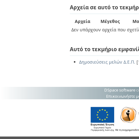
Διπλωματικές Εργασίες
Αρχεία σε αυτό το τεκμήρ
Πολιτικές Πρόσβασης
Ανά Ημερομηνία
Έκδοσης
Συγγραφείς
Αρχεία
Μέγεθος
Μο
Τίτλοι
Δεν υπάρχουν αρχεία που σχετίζ
Θέματα
Αυτό το τεκμήριο εμφανί
Δημοσιεύσεις μελών Δ.Ε.Π.
[
DSpace software
c
Επικοινωνήστε μ