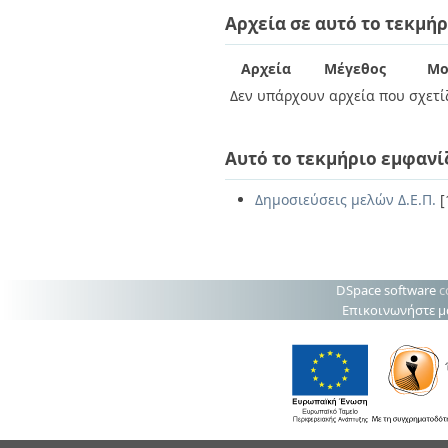
Διπλωματικές Εργασίες
Αρχεία σε αυτό το τεκμήρ
Πολιτικές Πρόσβασης
Ανά Ημερομηνία
Έκδοσης
Συγγραφείς
Αρχεία
Μέγεθος
Μο
Τίτλοι
Δεν υπάρχουν αρχεία που σχετίζ
Θέματα
Αυτό το τεκμήριο εμφανί
Δημοσιεύσεις μελών Δ.Ε.Π.
[
DSpace software
c
Επικοινωνήστε μ