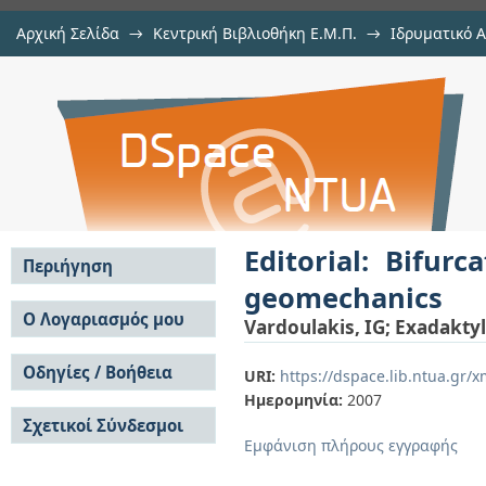
Αρχική Σελίδα
→
Κεντρική Βιβλιοθήκη Ε.Μ.Π.
→
Ιδρυματικό 
Editorial: Bifurcations, instabilit
μελών Δ.Ε.Π.
→
Εμφάνιση Τεκμηρίου
Αποθετήριο DSpace/Manakin
Editorial: Bifurc
Περιήγηση
geomechanics
Σε όλο το DSpace
Ο Λογαριασμός μου
Vardoulakis, IG
;
Exadaktyl
Κοινότητες & Συλλογές
Σύνδεση
Ανά Ημερομηνία
Οδηγίες / Βοήθεια
Εγγραφή
URI:
https://dspace.lib.ntua.gr
Έκδοσης
Ημερομηνία:
2007
Οδηγίες Υποβολής
Συγγραφείς
Σχετικοί Σύνδεσμοι
Οδηγίες Χρήσης ΙΑ
Τίτλοι
Εμφάνιση πλήρους εγγραφής
Συχνές Ερωτήσεις
Θέματα
Οδηγίες Υποβολής -
Αυτή η Συλλογή