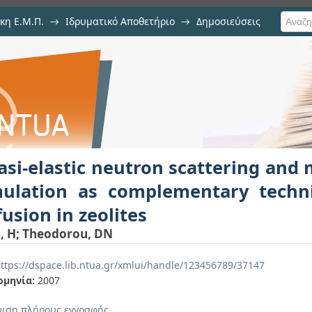
κη Ε.Μ.Π.
→
Ιδρυματικό Αποθετήριο
→
Δημοσιεύσεις
ron scattering and molecular dyn
υ
ques for studying diffusion in zeo
si-elastic neutron scattering and
mulation as complementary techn
fusion in zeolites
, H
;
Theodorou, DN
ttps://dspace.lib.ntua.gr/xmlui/handle/123456789/37147
ομηνία:
2007
ιση πλήρους εγγραφής