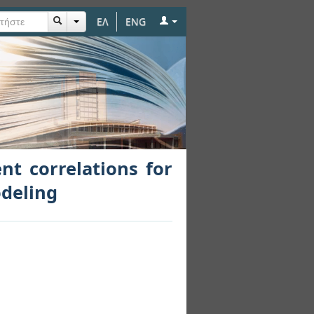
ΕΛ
ENG
for building envelope
nt correlations for
odeling