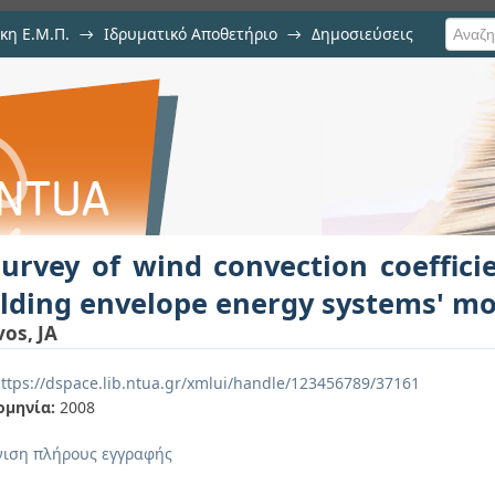
κη Ε.Μ.Π.
→
Ιδρυματικό Αποθετήριο
→
Δημοσιεύσεις
vection coefficient correlations 
υ
eling
urvey of wind convection coefficie
lding envelope energy systems' m
vos, JA
ttps://dspace.lib.ntua.gr/xmlui/handle/123456789/37161
ομηνία:
2008
ιση πλήρους εγγραφής