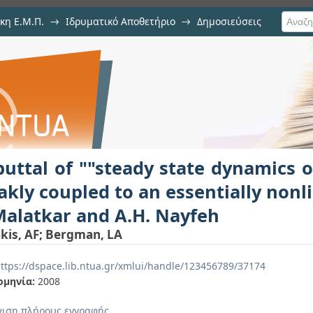
κη Ε.Μ.Π.
→
Ιδρυματικό Αποθετήριο
→
Δημοσιεύσεις
 state dynamics of a linear struct
υ
ear oscillator"" by P. Malatkar and
uttal of ""steady state dynamics o
kly coupled to an essentially nonli
Malatkar and A.H. Nayfeh
kis, AF
;
Bergman, LA
ttps://dspace.lib.ntua.gr/xmlui/handle/123456789/37174
ομηνία:
2008
ιση πλήρους εγγραφής