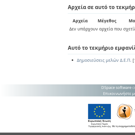
Διπλωματικές Εργασίες
Αρχεία σε αυτό το τεκμήρ
Πολιτικές Πρόσβασης
Ανά Ημερομηνία
Έκδοσης
Συγγραφείς
Αρχεία
Μέγεθος
Μο
Τίτλοι
Δεν υπάρχουν αρχεία που σχετίζ
Θέματα
Αυτό το τεκμήριο εμφανί
Δημοσιεύσεις μελών Δ.Ε.Π.
[
DSpace software
c
Επικοινωνήστε μ