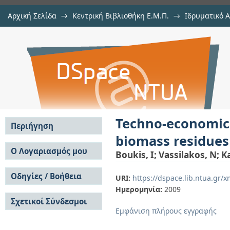
Αρχική Σελίδα
→
Κεντρική Βιβλιοθήκη Ε.Μ.Π.
→
Ιδρυματικό 
Techno-economic analysis of the e
μελών Δ.Ε.Π.
→
Εμφάνιση Τεκμηρίου
Αποθετήριο DSpace/Manakin
Heraklion Prefecture-Crete
Techno-economic 
Περιήγηση
biomass residues 
Σε όλο το DSpace
Ο Λογαριασμός μου
Boukis, I
;
Vassilakos, N
;
Ka
Κοινότητες & Συλλογές
Σύνδεση
Ανά Ημερομηνία
Οδηγίες / Βοήθεια
Εγγραφή
URI:
https://dspace.lib.ntua.gr
Έκδοσης
Ημερομηνία:
2009
Οδηγίες Υποβολής
Συγγραφείς
Σχετικοί Σύνδεσμοι
Οδηγίες Χρήσης ΙΑ
Τίτλοι
Εμφάνιση πλήρους εγγραφής
Συχνές Ερωτήσεις
Θέματα
Οδηγίες Υποβολής -
Αυτή η Συλλογή