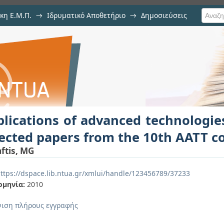
κη Ε.Μ.Π.
→
Ιδρυματικό Αποθετήριο
→
Δημοσιεύσεις
anced technologies in transportat
υ
conference
lications of advanced technologies
ected papers from the 10th AATT c
aftis, MG
ttps://dspace.lib.ntua.gr/xmlui/handle/123456789/37233
ομηνία:
2010
ιση πλήρους εγγραφής