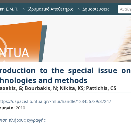
κη Ε.Μ.Π.
→
Ιδρυματικό Αποθετήριο
→
Δημοσιεύσεις
 special issue on biomedical ima
υ
troduction to the special issue o
chnologies and methods
axakis, G
;
Bourbakis, N
;
Nikita, KS
;
Pattichis, CS
ttps://dspace.lib.ntua.gr/xmlui/handle/123456789/37247
ομηνία:
2010
ιση πλήρους εγγραφής