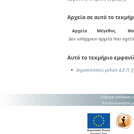
Διπλωματικές Εργασίες
Πολιτικές Πρόσβασης
Ανά Ημερομηνία
Έκδοσης
Αρχεία σε αυτό το τεκμήρ
Συγγραφείς
Τίτλοι
Αρχεία
Μέγεθος
Μο
Θέματα
Δεν υπάρχουν αρχεία που σχετίζ
Αυτό το τεκμήριο εμφανί
Δημοσιεύσεις μελών Δ.Ε.Π.
[
DSpace software
c
Επικοινωνήστε μ