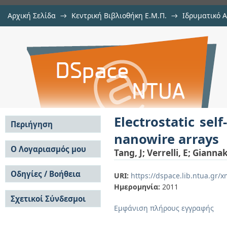
Αρχική Σελίδα
→
Κεντρική Βιβλιοθήκη Ε.Μ.Π.
→
Ιδρυματικό 
Electrostatic self-assembly of nan
μελών Δ.Ε.Π.
→
Εμφάνιση Τεκμηρίου
Αποθετήριο DSpace/Manakin
Electrostatic sel
Περιήγηση
nanowire arrays
Σε όλο το DSpace
Ο Λογαριασμός μου
Tang, J
;
Verrelli, E
;
Giannak
Κοινότητες & Συλλογές
Σύνδεση
Ανά Ημερομηνία
Οδηγίες / Βοήθεια
Εγγραφή
URI:
https://dspace.lib.ntua.gr
Έκδοσης
Ημερομηνία:
2011
Οδηγίες Υποβολής
Συγγραφείς
Σχετικοί Σύνδεσμοι
Οδηγίες Χρήσης ΙΑ
Τίτλοι
Εμφάνιση πλήρους εγγραφής
Συχνές Ερωτήσεις
Θέματα
Οδηγίες Υποβολής -
Αυτή η Συλλογή