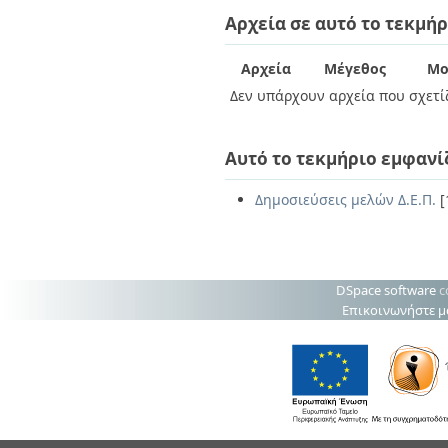
Διπλωματικές Εργασίες
Αρχεία σε αυτό το τεκμήρ
Πολιτικές Πρόσβασης
Ανά Ημερομηνία
Έκδοσης
Συγγραφείς
Αρχεία
Μέγεθος
Μο
Τίτλοι
Δεν υπάρχουν αρχεία που σχετίζ
Θέματα
Αυτό το τεκμήριο εμφανί
Δημοσιεύσεις μελών Δ.Ε.Π.
[
DSpace software
c
Επικοινωνήστε μ