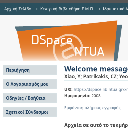
Αρχική Σελίδα
→
Κεντρική Βιβλιοθήκη Ε.Μ.Π.
→
Ιδρυματικό 
Welcome message from the progra
μελών Δ.Ε.Π.
→
Εμφάνιση Τεκμηρίου
Αποθετήριο DSpace/Manakin
Welcome message
Περιήγηση
Xiao, Y
;
Patrikakis, CZ
;
Yeo
Σε όλο το DSpace
Ο Λογαριασμός μου
URI:
https://dspace.lib.ntua.gr
Κοινότητες & Συλλογές
Σύνδεση
Ημερομηνία:
2008
Ανά Ημερομηνία
Οδηγίες / Βοήθεια
Εγγραφή
Έκδοσης
Οδηγίες Υποβολής
Συγγραφείς
Εμφάνιση πλήρους εγγραφής
Σχετικοί Σύνδεσμοι
Οδηγίες Χρήσης ΙΑ
Τίτλοι
Συχνές Ερωτήσεις
Θέματα
Οδηγίες Υποβολής -
Αρχεία σε αυτό το τεκμήρ
Αυτή η Συλλογή