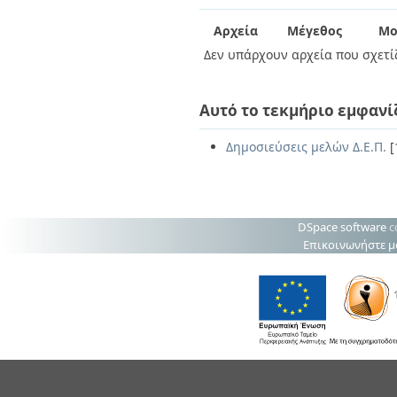
Διπλωματικές Εργασίες
Πολιτικές Πρόσβασης
Ανά Ημερομηνία
Αρχεία
Μέγεθος
Μο
Έκδοσης
Δεν υπάρχουν αρχεία που σχετίζ
Συγγραφείς
Τίτλοι
Θέματα
Αυτό το τεκμήριο εμφανί
Δημοσιεύσεις μελών Δ.Ε.Π.
[
DSpace software
c
Επικοινωνήστε μ