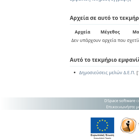
Διπλωματικές Εργασίες
Πολιτικές Πρόσβασης
Ανά Ημερομηνία
Έκδοσης
Αρχεία σε αυτό το τεκμήρ
Συγγραφείς
Τίτλοι
Αρχεία
Μέγεθος
Μο
Θέματα
Δεν υπάρχουν αρχεία που σχετίζ
Αυτό το τεκμήριο εμφανί
Δημοσιεύσεις μελών Δ.Ε.Π.
[
DSpace software
c
Επικοινωνήστε μ