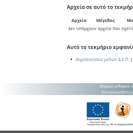
Διπλωματικές Εργασίες
Αρχεία σε αυτό το τεκμήρ
Πολιτικές Πρόσβασης
Ανά Ημερομηνία
Έκδοσης
Συγγραφείς
Αρχεία
Μέγεθος
Μο
Τίτλοι
Δεν υπάρχουν αρχεία που σχετίζ
Θέματα
Αυτό το τεκμήριο εμφανί
Δημοσιεύσεις μελών Δ.Ε.Π.
[
DSpace software
c
Επικοινωνήστε μ