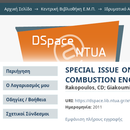
Αρχική Σελίδα
→
Κεντρική Βιβλιοθήκη Ε.Μ.Π.
→
Ιδρυματικό 
SPECIAL ISSUE ON TRANSIENT
μελών Δ.Ε.Π.
→
Εμφάνιση Τεκμηρίου
Αποθετήριο DSpace/Manakin
ENGINES
SPECIAL ISSUE 
Περιήγηση
COMBUSTION EN
Σε όλο το DSpace
Ο Λογαριασμός μου
Rakopoulos, CD
;
Giakoumi
Κοινότητες & Συλλογές
Σύνδεση
Ανά Ημερομηνία
Οδηγίες / Βοήθεια
Εγγραφή
URI:
https://dspace.lib.ntua.gr
Έκδοσης
Ημερομηνία:
2011
Οδηγίες Υποβολής
Συγγραφείς
Σχετικοί Σύνδεσμοι
Οδηγίες Χρήσης ΙΑ
Τίτλοι
Εμφάνιση πλήρους εγγραφής
Συχνές Ερωτήσεις
Θέματα
Οδηγίες Υποβολής -
Αυτή η Συλλογή