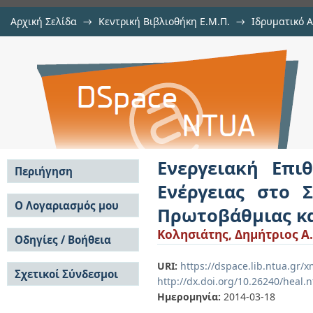
Αρχική Σελίδα
→
Κεντρική Βιβλιοθήκη Ε.Μ.Π.
→
Ιδρυματικό 
Ενεργειακή Επιθεώρηση και Π
Εργασίες
→
Εμφάνιση Τεκμηρίου
Αποθετήριο DSpace/Manakin
Σύστημα Φωτισμού Σχολικών Κτι
Εκπαίδευσης
Ενεργειακή Επι
Περιήγηση
Ενέργειας στο 
Σε όλο το DSpace
Ο Λογαριασμός μου
Πρωτοβάθμιας κα
Κοινότητες & Συλλογές
Σύνδεση
Κολησιάτης, Δημήτριος Α.
Ανά Ημερομηνία
Οδηγίες / Βοήθεια
Εγγραφή
Έκδοσης
Οδηγίες Υποβολής
Συγγραφείς
URI:
https://dspace.lib.ntua.gr
Σχετικοί Σύνδεσμοι
Οδηγίες Χρήσης ΙΑ
Τίτλοι
http://dx.doi.org/10.26240/heal.
Συχνές Ερωτήσεις
Θέματα
Ημερομηνία:
2014-03-18
Οδηγίες Υποβολής -
Αυτή η Συλλογή