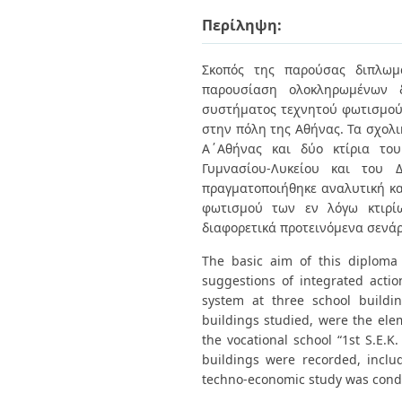
Διπλωματικές Εργασίες
Πολιτικές Πρόσβασης
Περίληψη:
Ανά Ημερομηνία
Έκδοσης
Συγγραφείς
Σκοπός της παρούσας διπλωμα
Τίτλοι
παρουσίαση ολοκληρωμένων δ
Θέματα
συστήματος τεχνητού φωτισμού 
στην πόλη της Αθήνας. Τα σχολι
Α΄Αθήνας και δύο κτίρια του
Γυμνασίου-Λυκείου και του 
πραγματοποιήθηκε αναλυτική κ
φωτισμού των εν λόγω κτιρίω
διαφορετικά προτεινόμενα σενάρι
The basic aim of this diploma 
suggestions of integrated action
system at three school buildi
buildings studied, were the ele
the vocational school “1st S.E.K
buildings were recorded, includi
techno-economic study was conduc