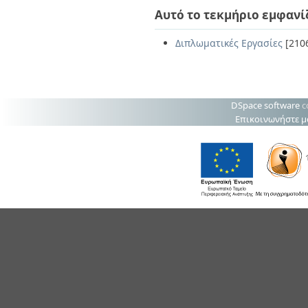
Αυτό το τεκμήριο εμφανί
Διπλωματικές Εργασίες
[210
DSpace software
c
Επικοινωνήστε μ