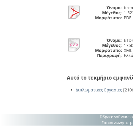
Όνομα:
brem
Μέγεθος:
1.5
Μορφότυπο:
PDF
Όνομα:
ETDF
Μέγεθος:
175b
Μορφότυπο:
XML
Περιγραφή:
Ελε
Αυτό το τεκμήριο εμφανί
Διπλωματικές Εργασίες
[210
DSpace software
c
Επικοινωνήστε μ