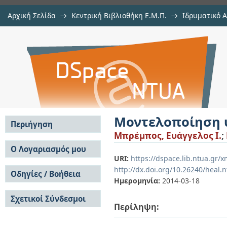
Αρχική Σελίδα
→
Κεντρική Βιβλιοθήκη Ε.Μ.Π.
→
Ιδρυματικό 
Μοντελοποίηση υδροπνευματικής
Εργασίες
→
Εμφάνιση Τεκμηρίου
Αποθετήριο DSpace/Manakin
Μοντελοποίηση 
Περιήγηση
Μπρέμπος, Ευάγγελος Ι.
;
Σε όλο το DSpace
Ο Λογαριασμός μου
URI:
https://dspace.lib.ntua.gr
Κοινότητες & Συλλογές
Σύνδεση
http://dx.doi.org/10.26240/heal.
Ανά Ημερομηνία
Οδηγίες / Βοήθεια
Εγγραφή
Έκδοσης
Ημερομηνία:
2014-03-18
Οδηγίες Υποβολής
Συγγραφείς
Σχετικοί Σύνδεσμοι
Οδηγίες Χρήσης ΙΑ
Τίτλοι
Περίληψη:
Συχνές Ερωτήσεις
Θέματα
Οδηγίες Υποβολής -
Αυτή η Συλλογή