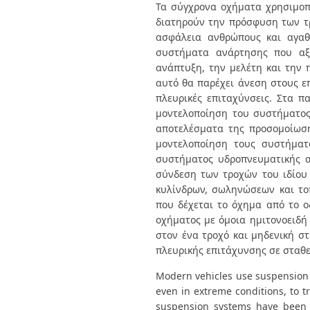
Διπλωματικές Εργασίες
Τα σύγχρονα οχήματα χρησιμοπ
Πολιτικές Πρόσβασης
Ανά Ημερομηνία
διατηρούν την πρόσφυση των τρ
Έκδοσης
ασφάλεια ανθρώπους και αγαθ
Συγγραφείς
συστήματα ανάρτησης που αξι
Τίτλοι
ανάπτυξη, την μελέτη και την
Θέματα
αυτό θα παρέχει άνεση στους ε
πλευρικές επιταχύνσεις. Στα π
μοντελοποίηση του συστήματος
αποτελέσματα της προσομοίωσ
μοντελοποίηση τους συστήματο
συστήματος υδροπνευματικής α
σύνδεση των τροχών του ιδίου
κυλίνδρων, σωληνώσεων και το
που δέχεται το όχημα από το 
οχήματος με όμοια ημιτονοειδή 
στον ένα τροχό και μηδενική σ
πλευρικής επιτάχυνσης σε σταθε
Modern vehicles use suspension s
even in extreme conditions, to t
suspension systems have been de