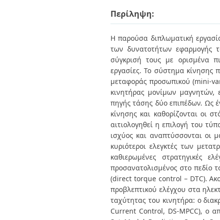
Διπλωματικές Εργασίες
Πολιτικές Πρόσβασης
Περίληψη:
Ανά Ημερομηνία
Έκδοσης
Συγγραφείς
Η παρούσα διπλωματική εργασία
Τίτλοι
των δυνατοτήτων εφαρμογής τ
Θέματα
σύγκρισή τους με ορισμένα π
εργασίες. Το σύστημα κίνησης π
μεταφοράς προσωπικού (mini-van
κινητήρας μονίμων μαγνητών, ε
πηγής τάσης δύο επιπέδων. Ως 
κίνησης και καθορίζονται οι σ
αιτιολoγηθεί η επιλογή του τύπ
ισχύος και αναπτύσσονται οι μα
κυριότεροι ελεγκτές των μετατρ
καθιερωμένες στρατηγικές ελ
προσανατολισμένος στο πεδίο του
(direct torque control – DTC). 
προβλεπτικού ελέγχου στα ηλεκτ
ταχύτητας του κινητήρα: ο διακρ
Current Control, DS-MPCC), ο απ