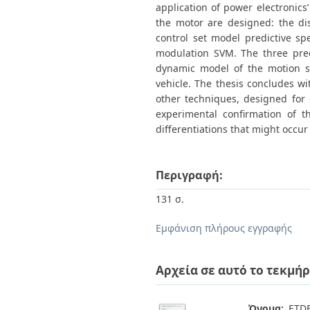
application of power electronics’
the motor are designed: the dis
control set model predictive s
modulation SVM. The three pred
dynamic model of the motion sy
vehicle. The thesis concludes wi
other techniques, designed for c
experimental confirmation of t
differentiations that might occur
Περιγραφή:
131 σ.
Εμφάνιση πλήρους εγγραφής
Αρχεία σε αυτό το τεκμήρ
Όνομα:
ETDF