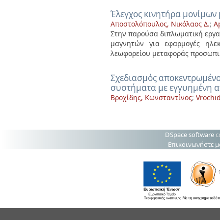
Έλεγχος κινητήρα μονίμων
Αποστολόπουλος, Νικόλαος Δ.
;
A
Στην παρούσα διπλωματική εργα
μαγνητών για εφαρμογές ηλεκ
λεωφορείου μεταφοράς προσωπικο
Σχεδιασμός αποκεντρωμένο
συστήματα με εγγυημένη 
Βροχίδης, Κωνσταντίνος
;
Vrochid
DSpace software
c
Επικοινωνήστε μ