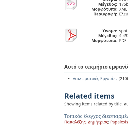
Μέγεθος:
175b
Μορφότυπο:
XML
Περιγραφή:
Ελε
Όνομα:
spat
Μέγεθος:
4.4
Μορφότυπο:
PDF
Αυτό το τεκμήριο εμφανί
Διπλωματικές Εργασίες
[210
Related items
Showing items related by title, a
Τοπικός έλεγχος διεσπαρμ
Παπαλέξης, Δημήτριος
;
Papalexis