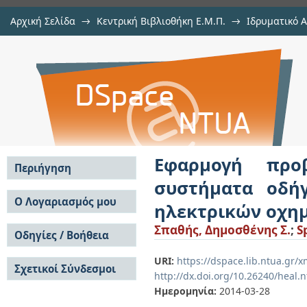
Αρχική Σελίδα
→
Κεντρική Βιβλιοθήκη Ε.Μ.Π.
→
Ιδρυματικό 
Εφαρμογή προβλεπτικών τεχνι
Εργασίες
→
Εμφάνιση Τεκμηρίου
Αποθετήριο DSpace/Manakin
κινητήρων μονίμων μαγνητών ηλ
Εφαρμογή προ
Περιήγηση
συστήματα οδή
Σε όλο το DSpace
Ο Λογαριασμός μου
ηλεκτρικών οχη
Κοινότητες & Συλλογές
Σύνδεση
Σπαθής, Δημοσθένης Σ.
;
S
Ανά Ημερομηνία
Οδηγίες / Βοήθεια
Εγγραφή
Έκδοσης
Οδηγίες Υποβολής
Συγγραφείς
URI:
https://dspace.lib.ntua.gr
Σχετικοί Σύνδεσμοι
Οδηγίες Χρήσης ΙΑ
Τίτλοι
http://dx.doi.org/10.26240/heal.
Συχνές Ερωτήσεις
Θέματα
Ημερομηνία:
2014-03-28
Οδηγίες Υποβολής -
Αυτή η Συλλογή