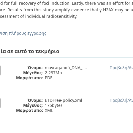
 for full recovery of foci induction. Lastly, there was an effort fo
re. Results from this study amplify evidence that γ-H2AX may be us
sessment of individual radiosensitivity.
ιση πλήρους εγγραφής
ία σε αυτό το τεκμήριο
Όνομα:
mavraganiifi_DNA_ ...
Προβολή/
Ά
Μέγεθος:
2.237Mb
Μορφότυπο:
PDF
Όνομα:
ETDFree-policy.xml
Προβολή/
Ά
Μέγεθος:
175bytes
Μορφότυπο:
XML