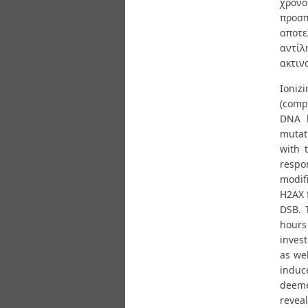
χρόνο
προσ
αποτε
αντί
ακτιν
Ioniz
(comp
DNA l
mutat
with 
respo
modif
H2AX 
DSB. 
hours 
invest
as wel
induc
deeme
reveal