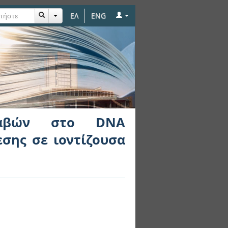
ΕΛ
ENG
θρώπινων κυττάρων
βλαβών στο DNA
σης σε ιοντίζουσα