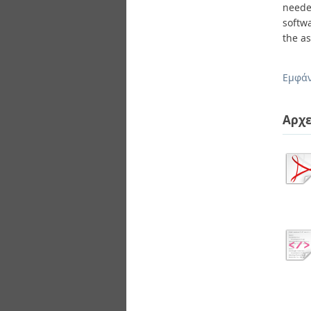
needed
softwa
the as
Εμφάν
Αρχε