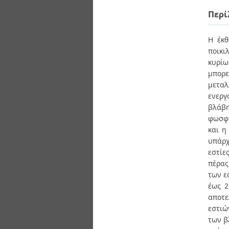
Διπλωματικές Εργασίες
Πολιτικές Πρόσβασης
Περί
Ανά Ημερομηνία
Έκδοσης
Συγγραφείς
Η έκθ
Τίτλοι
ποικι
Θέματα
κυρίω
μπορ
μεταλ
ενεργ
βλάβ
φωσφο
και η
υπάρχ
εστίε
πέρας
των ε
έως 2
αποτε
εστιώ
των β