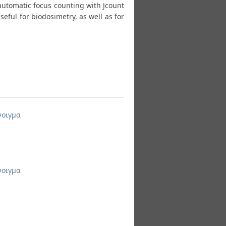
r automatic focus counting with Jcount
eful for biodosimetry, as well as for
νοιγμα
νοιγμα