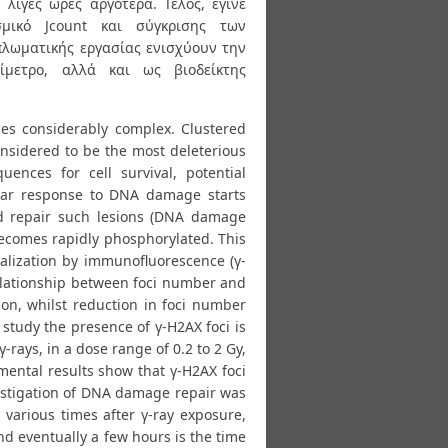
ίγες ώρες αργότερα. Τέλος, έγινε
μικό Jcount και σύγκρισης των
πλωματικής εργασίας ενισχύουν την
μετρο, αλλά και ως βιοδείκτης
es considerably complex. Clustered
nsidered to be the most deleterious
ences for cell survival, potential
ular response to DNA damage starts
nd repair such lesions (DNA damage
ecomes rapidly phosphorylated. This
ualization by immunofluorescence (γ-
relationship between foci number and
on, whilst reduction in foci number
 study the presence of γ-H2AX foci is
rays, in a dose range of 0.2 to 2 Gy,
imental results show that γ-H2AX foci
vestigation of DNA damage repair was
 various times after γ-ray exposure,
and eventually a few hours is the time