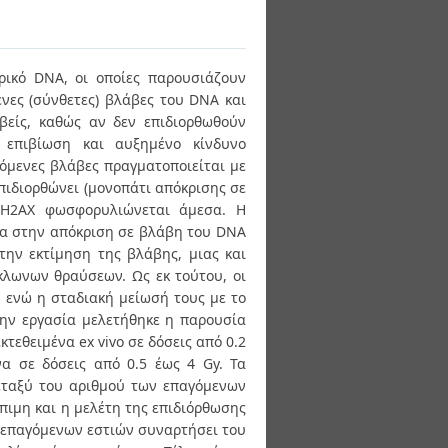
αρικό DNA, οι οποίες παρουσιάζουν
νες (σύνθετες) βλάβες του DNA και
βείς, καθώς αν δεν επιδιορθωθούν
 επιβίωση και αυξημένο κίνδυνο
όμενες βλάβες πραγματοποιείται με
πιδιορθώνει (μονοπάτι απόκρισης σε
 Η2ΑΧ φωσφορυλιώνεται άμεσα. Η
τα στην απόκριση σε βλάβη του DNA
 την εκτίμηση της βλάβης, μιας και
κλωνων θραύσεων. Ως εκ τούτου, οι
, ενώ η σταδιακή μείωσή τους με το
την εργασία μελετήθηκε η παρουσία
τεθειμένα ex vivo σε δόσεις από 0.2
να σε δόσεις από 0.5 έως 4 Gy. Τα
εταξύ του αριθμού των επαγόμενων
πιμη και η μελέτη της επιδιόρθωσης
 επαγόμενων εστιών συναρτήσει του