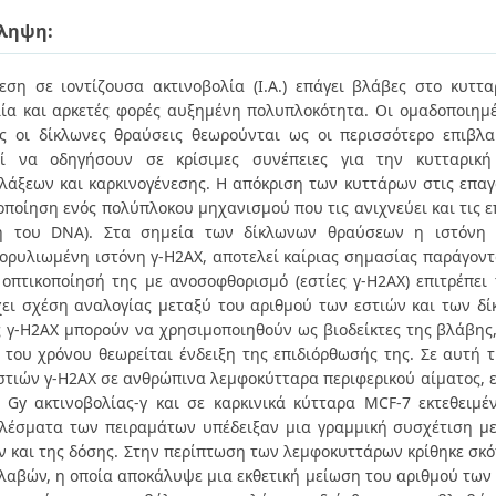
ληψη:
εση σε ιοντίζουσα ακτινοβολία (Ι.Α.) επάγει βλάβες στο κυττ
λία και αρκετές φορές αυξημένη πολυπλοκότητα. Οι ομαδοποιημέ
ς οι δίκλωνες θραύσεις θεωρούνται ως οι περισσότερο επιβλα
εί να οδηγήσουν σε κρίσιμες συνέπειες για την κυτταρική
λάξεων και καρκινογένεσης. Η απόκριση των κυττάρων στις επαγ
οποίηση ενός πολύπλοκου μηχανισμού που τις ανιχνεύει και τις ε
η του DNΑ). Στα σημεία των δίκλωνων θραύσεων η ιστόνη
ρυλιωμένη ιστόνη γ-Η2ΑΧ, αποτελεί καίριας σημασίας παράγον
 οπτικοποίησή της με ανοσοφθορισμό (εστίες γ-Η2ΑΧ) επιτρέπει
ει σχέση αναλογίας μεταξύ του αριθμού των εστιών και των δί
ς γ-Η2ΑΧ μπορούν να χρησιμοποιηθούν ως βιοδείκτες της βλάβης
 του χρόνου θεωρείται ένδειξη της επιδιόρθωσής της. Σε αυτή 
στιών γ-Η2ΑΧ σε ανθρώπινα λεμφοκύτταρα περιφερικού αίματος, εκ
 Gy ακτινοβολίας-γ και σε καρκινικά κύτταρα MCF-7 εκτεθειμέ
λέσματα των πειραμάτων υπέδειξαν μια γραμμική συσχέτιση μ
ν και της δόσης. Στην περίπτωση των λεμφοκυττάρων κρίθηκε σκό
λαβών, η οποία αποκάλυψε μια εκθετική μείωση του αριθμού των