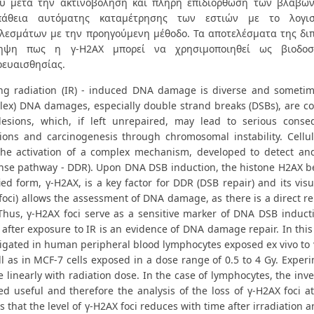
υ μετά την ακτινοβόληση και πλήρη επιδιόρθωση των βλαβών λ
πάθεια αυτόματης καταμέτρησης των εστιών με το λογισ
λεσμάτων με την προηγούμενη μέθοδο. Τα αποτελέσματα της δι
ληψη πως η γ-Η2ΑΧ μπορεί να χρησιμοποιηθεί ως βιοδοσί
οευαισθησίας.
ing radiation (IR) - induced DNA damage is diverse and sometim
lex) DNA damages, especially double strand breaks (DSBs), are co
esions, which, if left unrepaired, may lead to serious consequ
ions and carcinogenesis through chromosomal instability. Cell
the activation of a complex mechanism, developed to detect a
nse pathway - DDR). Upon DNA DSB induction, the histone H2AX b
ied form, γ-Η2ΑΧ, is a key factor for DDR (DSB repair) and its vis
foci) allows the assessment of DNA damage, as there is a direct 
Thus, γ-H2AX foci serve as a sensitive marker of DNA DSB inducti
after exposure to IR is an evidence of DNA damage repair. In this
igated in human peripheral blood lymphocytes exposed ex vivo to γ-
l as in MCF-7 cells exposed in a dose range of 0.5 to 4 Gy. Exper
e linearly with radiation dose. In the case of lymphocytes, the in
d useful and therefore the analysis of the loss of γ-H2AX foci at
s that the level of γ-H2AX foci reduces with time after irradiation 