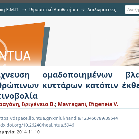
κη Ε.Μ.Π.
→
Ιδρυματικό Αποθετήριο
→
Διπλωματικές
οιημένων βλαβών στο DNA αν
ιοντίζουσα ακτινοβολία
ίχνευση ομαδοποιημένων 
θρώπινων κυττάρων κατόπιν έκθε
τινοβολία
αγάνη, Ιφιγένεια Β.
;
Mavragani, Ifigeneia V.
ttps://dspace.lib.ntua.gr/xmlui/handle/123456789/39544
/dx.doi.org/10.26240/heal.ntua.5946
ομηνία:
2014-11-10