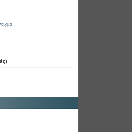
νοιγμα
ές)