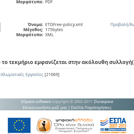
Μορφότυπο:
PDF
Όνομα:
ETDFree-policy.xml
Προβολή/
Ά
Μέγεθος:
175bytes
Μορφότυπο:
XML
 το τεκμήριο εμφανίζεται στην ακόλουθη συλλογή(
ιπλωματικές Εργασίες
[21069]
DSpace software
copyright © 2002-2011
Duraspace
Επικοινωνήστε μαζί μας
|
Στείλτε Παρατηρήσεις