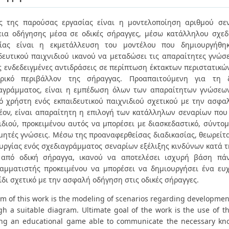
ς της παρούσας εργασίας είναι η μοντελοποίηση αριθμού σε
εια οδήγησης μέσα σε οδικές σήραγγες, μέσω κατάλληλου σχεδ
σίας είναι η εκμετάλλευση του μοντέλου που δημιουργήθη
δευτικού παιχνιδιού ικανού να μεταδώσει τις απαραίτητες γνώσ
ις ενδεδειγμένες αντιδράσεις σε περίπτωση έκτακτων περιστατικ
ερικό περιβάλλον της σήραγγας. Προαπαιτούμενη για τη 
αγράμματος, είναι η εμπέδωση όλων των απαραίτητων γνώσεω
ό χρήστη ενός εκπαιδευτικού παιχνιδιού σχετικού με την ασφα
έον, είναι απαραίτητη η επιλογή των κατάλληλων σεναρίων πο
ιδιού, προκειμένου αυτός να μπορέσει με διασκεδαστικό, σύντομο
μητές γνώσεις. Μέσω της προαναφερθείσας διαδικασίας, θεωρείται
υργίας ενός σχεδιαγράμματος σεναρίων εξέλιξης κινδύνων κατά τ
από οδική σήραγγα, ικανού να αποτελέσει ισχυρή βάση πά
αμματιστής προκειμένου να μπορέσει να δημιουργήσει ένα ευχ
ίδι σχετικό με την ασφαλή οδήγηση στις οδικές σήραγγες.
im of this work is the modeling of scenarios regarding development
gh a suitable diagram. Ultimate goal of the work is the use of t
ing an educational game able to communicate the necessary kn