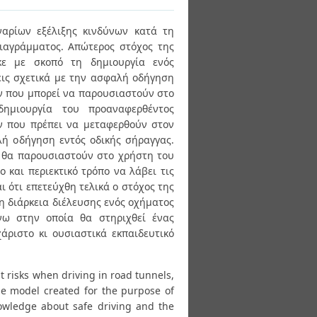
ναρίων εξέλιξης κινδύνων κατά τη
ιαγράμματος. Απώτερος στόχος της
κε με σκοπό τη δημιουργία ενός
εις σχετικά με την ασφαλή οδήγηση
ών που μπορεί να παρουσιαστούν στο
δημιουργία του προαναφερθέντος
ν που πρέπει να μεταφερθούν στον
λή οδήγηση εντός οδικής σήραγγας.
υ θα παρουσιαστούν στο χρήστη του
 και περιεκτικό τρόπο να λάβει τις
 ότι επετεύχθη τελικά ο στόχος της
η διάρκεια διέλευσης ενός οχήματος
νω στην οποία θα στηριχθεί ένας
άριστο κι ουσιαστικά εκπαιδευτικό
 risks when driving in road tunnels,
he model created for the purpose of
owledge about safe driving and the