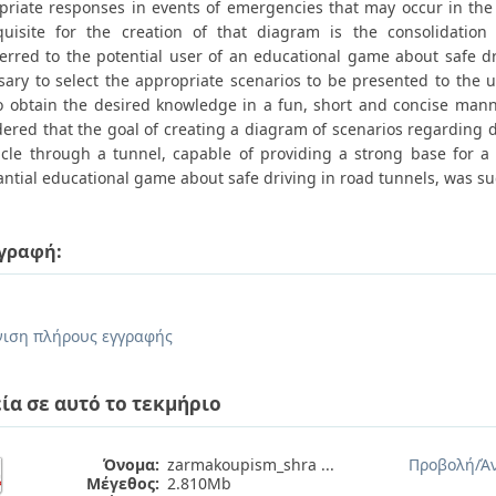
priate responses in events of emergencies that may occur in the 
quisite for the creation of that diagram is the consolidatio
ferred to the potential user of an educational game about safe dri
sary to select the appropriate scenarios to be presented to the 
o obtain the desired knowledge in a fun, short and concise manne
ered that the goal of creating a diagram of scenarios regarding d
icle through a tunnel, capable of providing a strong base for a
antial educational game about safe driving in road tunnels, was su
γραφή:
ιση πλήρους εγγραφής
ία σε αυτό το τεκμήριο
Όνομα:
zarmakoupism_shra ...
Προβολή/
Ά
Μέγεθος:
2.810Mb