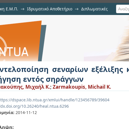
κη Ε.Μ.Π.
→
Ιδρυματικό Αποθετήριο
→
Διπλωματικές
αρίων εξέλιξης κινδύνων κατά
ντελοποίηση σεναρίων εξέλιξης 
ήγηση εντός σηράγγων
ακούπης, Μιχαήλ Κ.
;
Zarmakoupis, Michail K.
ttps://dspace.lib.ntua.gr/xmlui/handle/123456789/39604
/dx.doi.org/10.26240/heal.ntua.6296
ομηνία:
2014-11-12
ληψη: