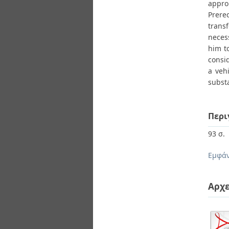
appro
Prere
trans
neces
him t
consid
a veh
subst
Περι
93 σ.
Εμφάν
Αρχε