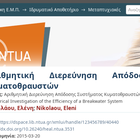
κη Ε.Μ.Π.
→
Ιδρυματικό Αποθετήριο
→
Μεταπτυχιακές
νηση Απόδοσης Συστήματος Κυματ
ιθμητική Διερεύνηση Απόδο
ματοθραυστών
ς:
Αριθμητική Διερεύνηση Απόδοσης Συστήματος Κυματοθραυστώ
cal Investigation of the Efficiency of a Breakwater System
λάου, Ελένη
;
Nikolaou, Eleni
ttps://dspace.lib.ntua.gr/xmlui/handle/123456789/40440
/dx.doi.org/10.26240/heal.ntua.3531
ομηνία:
2015-03-20