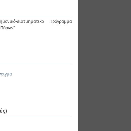
ημονικό-Διατμηματικό Πρόγραμμα
ν Πόρων”
νοιγμα
ές)