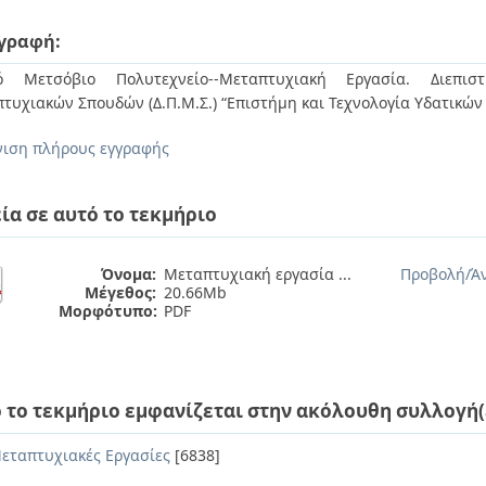
γραφή:
κό Μετσόβιο Πολυτεχνείο--Μεταπτυχιακή Εργασία. Διεπιστ
τυχιακών Σπουδών (Δ.Π.Μ.Σ.) “Επιστήμη και Τεχνολογία Υδατικώ
ιση πλήρους εγγραφής
ία σε αυτό το τεκμήριο
Όνομα:
Μεταπτυχιακή εργασία ...
Προβολή/
Ά
Μέγεθος:
20.66Mb
Μορφότυπο:
PDF
 το τεκμήριο εμφανίζεται στην ακόλουθη συλλογή(
εταπτυχιακές Εργασίες
[6838]