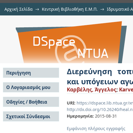
Αρχική Σελίδα
→
Κεντρική Βιβλιοθήκη Ε.Μ.Π.
→
Ιδρυματικό 
Διερεύνηση τοπικού λυγισμού
Εργασίες
→
Εμφάνιση Τεκμηρίου
Αποθετήριο DSpace/Manakin
αγωγών
Διερεύνηση τοπ
Περιήγηση
και υπόγειων α
Σε όλο το DSpace
Ο Λογαριασμός μου
Καρβέλης, Άγγελος
;
Karve
Κοινότητες & Συλλογές
Σύνδεση
Ανά Ημερομηνία
Οδηγίες / Βοήθεια
Εγγραφή
URI:
https://dspace.lib.ntua.gr
Έκδοσης
http://dx.doi.org/10.26240/heal.
Οδηγίες Υποβολής
Συγγραφείς
Ημερομηνία:
2015-08-31
Σχετικοί Σύνδεσμοι
Οδηγίες Χρήσης ΙΑ
Τίτλοι
Συχνές Ερωτήσεις
Θέματα
Εμφάνιση πλήρους εγγραφής
Οδηγίες Υποβολής -
Αυτή η Συλλογή