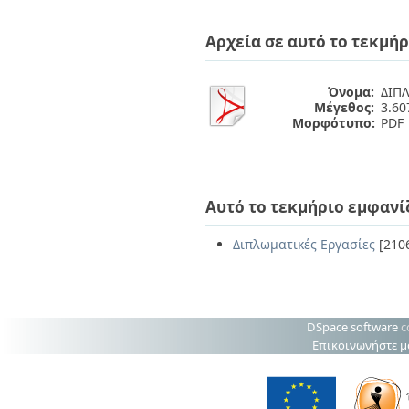
Διπλωματικές Εργασίες
Πολιτικές Πρόσβασης
Ανά Ημερομηνία
Αρχεία σε αυτό το τεκμήρ
Έκδοσης
Συγγραφείς
Τίτλοι
Όνομα:
ΔΙΠΛ
Θέματα
Μέγεθος:
3.6
Μορφότυπο:
PDF
Αυτό το τεκμήριο εμφανί
Διπλωματικές Εργασίες
[210
DSpace software
c
Επικοινωνήστε μ