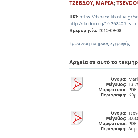
Διπλωματικές Εργασίες
ΤΣΕΒΔΟΥ, ΜΑΡΙΑ
;
TSEVDO
Πολιτικές Πρόσβασης
Ανά Ημερομηνία
Έκδοσης
URI:
https://dspace.lib.ntua.gr
Συγγραφείς
http://dx.doi.org/10.26240/heal.
Τίτλοι
Ημερομηνία:
2015-09-08
Θέματα
Εμφάνιση πλήρους εγγραφής
Αρχεία σε αυτό το τεκμήρ
Όνομα:
Mari
Μέγεθος:
13.
Μορφότυπο:
PDF
Περιγραφή:
Κύρι
Όνομα:
Tsev
Μέγεθος:
323.
Μορφότυπο:
PDF
Περιγραφή:
Δημ