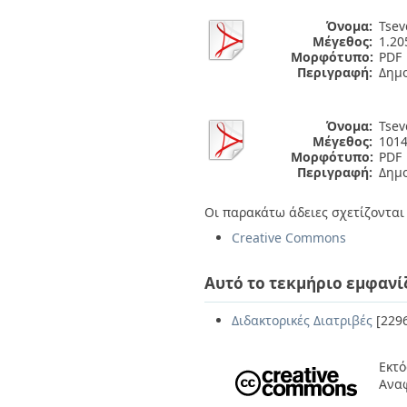
Όνομα:
Tsevd
Μέγεθος:
1.2
Μορφότυπο:
PDF
Περιγραφή:
Δημ
Όνομα:
Tsevd
Μέγεθος:
1014
Μορφότυπο:
PDF
Περιγραφή:
Δημ
Οι παρακάτω άδειες σχετίζονται 
Creative Commons
Αυτό το τεκμήριο εμφανί
Διδακτορικές Διατριβές
[229
Εκτό
Ανα