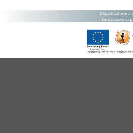
DSpace software
c
Επικοινωνήστε μ