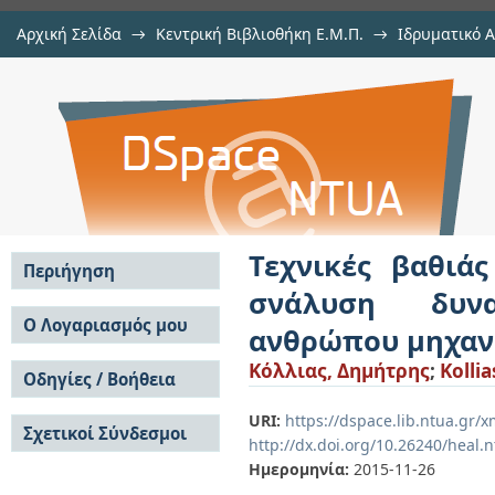
Αρχική Σελίδα
→
Κεντρική Βιβλιοθήκη Ε.Μ.Π.
→
Ιδρυματικό 
Τεχνικές βαθιάς μηχανικής
Εργασίες
→
Εμφάνιση Τεκμηρίου
Αποθετήριο DSpace/Manakin
δυναισθήματος στην αλληλεπίδρ
Τεχνικές βαθιά
Περιήγηση
σνάλυση δυνα
Σε όλο το DSpace
Ο Λογαριασμός μου
ανθρώπου μηχαν
Κοινότητες & Συλλογές
Σύνδεση
Κόλλιας, Δημήτρης
;
Kollia
Ανά Ημερομηνία
Οδηγίες / Βοήθεια
Εγγραφή
Έκδοσης
Οδηγίες Υποβολής
Συγγραφείς
URI:
https://dspace.lib.ntua.gr
Σχετικοί Σύνδεσμοι
Οδηγίες Χρήσης ΙΑ
Τίτλοι
http://dx.doi.org/10.26240/heal.
Συχνές Ερωτήσεις
Θέματα
Ημερομηνία:
2015-11-26
Οδηγίες Υποβολής -
Αυτή η Συλλογή