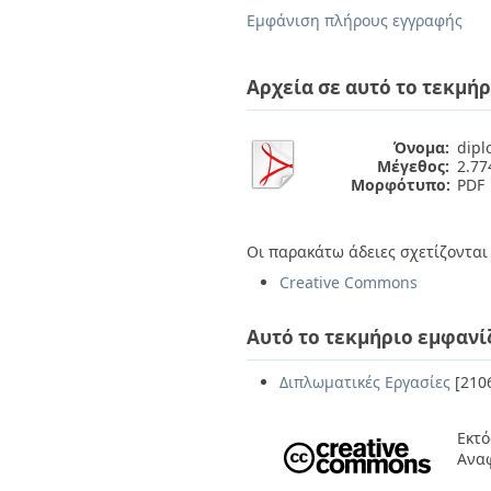
Διπλωματικές Εργασίες
Εμφάνιση πλήρους εγγραφής
Πολιτικές Πρόσβασης
Ανά Ημερομηνία
Έκδοσης
Συγγραφείς
Αρχεία σε αυτό το τεκμήρ
Τίτλοι
Θέματα
Όνομα:
dipl
Μέγεθος:
2.7
Μορφότυπο:
PDF
Οι παρακάτω άδειες σχετίζονται 
Creative Commons
Αυτό το τεκμήριο εμφανί
Διπλωματικές Εργασίες
[210
Εκτό
Αναφ