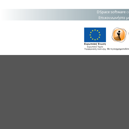
DSpace software
c
Επικοινωνήστε μ