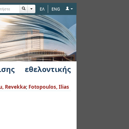
ΕΛ
ENG
ής αιμοδοσίας στο
σης εθελοντικής
u, Revekka
;
Fotopoulos, Ilias