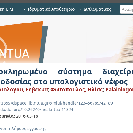
κη Ε.Μ.Π.
→
Ιδρυματικό Αποθετήριο
→
Διπλωματικές
τημα διαχείρισης εθελοντικ
οκληρωμένο σύστημα διαχείρι
μοδοσίας στο υπολογιστικό νέφος
ιολόγου, Ρεβέκκα
;
Φωτόπουλος, Ηλίας
;
Palaiologo
ttps://dspace.lib.ntua.gr/xmlui/handle/123456789/42189
//dx.doi.org/10.26240/heal.ntua.11324
ομηνία:
2016-03-18
ιση πλήρους εγγραφής