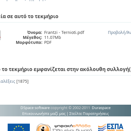
ία σε αυτό το τεκμήριο
Όνομα:
Frantzi - Ternioti.pdf
Προβολή/
Ά
Μέγεθος:
11.07Mb
Μορφότυπο:
PDF
 το τεκμήριο εμφανίζεται στην ακόλουθη συλλογή(
ιαλέξεις
[1875]
DSpace software
copyright © 2002-2011
Duraspace
Επικοινωνήστε μαζί μας
|
Στείλτε Παρατηρήσεις