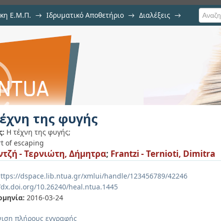
κη Ε.Μ.Π.
→
Ιδρυματικό Αποθετήριο
→
Διαλέξεις
→
τέχνη της φυγής
ς:
Η τέχνη της φυγής;
rt of escaping
τζή - Τερνιώτη, Δήμητρα
;
Frantzi - Ternioti, Dimitra
ttps://dspace.lib.ntua.gr/xmlui/handle/123456789/42246
/dx.doi.org/10.26240/heal.ntua.1445
ομηνία:
2016-03-24
ιση πλήρους εγγραφής