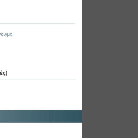
νοιγμα
ές)