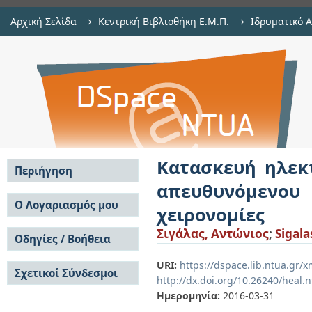
Αρχική Σελίδα
→
Κεντρική Βιβλιοθήκη Ε.Μ.Π.
→
Ιδρυματικό 
Κατασκευή ηλεκτρονικού παιχνιδ
Εργασίες
→
Εμφάνιση Τεκμηρίου
Αποθετήριο DSpace/Manakin
παιδιά, με μέσο χειρισμού τις χει
Κατασκευή ηλεκ
Περιήγηση
απευθυνόμενου
Σε όλο το DSpace
Ο Λογαριασμός μου
χειρονομίες
Κοινότητες & Συλλογές
Σύνδεση
Σιγάλας, Αντώνιος
;
Sigala
Ανά Ημερομηνία
Οδηγίες / Βοήθεια
Εγγραφή
Έκδοσης
Οδηγίες Υποβολής
Συγγραφείς
URI:
https://dspace.lib.ntua.gr
Σχετικοί Σύνδεσμοι
Οδηγίες Χρήσης ΙΑ
Τίτλοι
http://dx.doi.org/10.26240/heal.
Συχνές Ερωτήσεις
Θέματα
Ημερομηνία:
2016-03-31
Οδηγίες Υποβολής -
Αυτή η Συλλογή