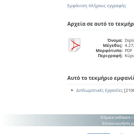
Διπλωματικές Εργασίες
Εμφάνιση πλήρους εγγραφής
Πολιτικές Πρόσβασης
Ανά Ημερομηνία
Έκδοσης
Συγγραφείς
Αρχεία σε αυτό το τεκμήρ
Τίτλοι
Θέματα
Όνομα:
Dipl
Μέγεθος:
4.2
Μορφότυπο:
PDF
Περιγραφή:
Κύρι
Αυτό το τεκμήριο εμφανί
Διπλωματικές Εργασίες
[210
DSpace software
c
Επικοινωνήστε μ