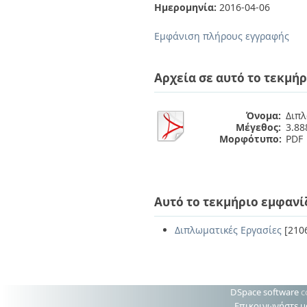
Διπλωματικές Εργασίες
Ημερομηνία:
2016-04-06
Πολιτικές Πρόσβασης
Ανά Ημερομηνία
Έκδοσης
Εμφάνιση πλήρους εγγραφής
Συγγραφείς
Τίτλοι
Θέματα
Αρχεία σε αυτό το τεκμήρ
Όνομα:
Διπλ
Μέγεθος:
3.8
Μορφότυπο:
PDF
Αυτό το τεκμήριο εμφανί
Διπλωματικές Εργασίες
[210
DSpace software
c
Επικοινωνήστε μ