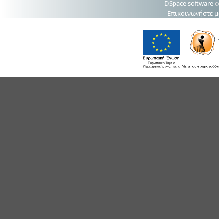
DSpace software
c
Επικοινωνήστε μ