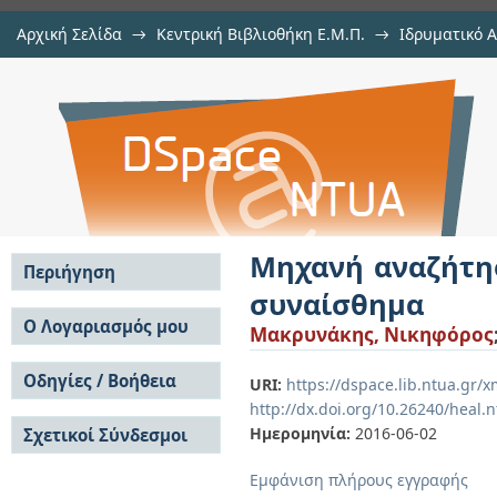
Αρχική Σελίδα
→
Κεντρική Βιβλιοθήκη Ε.Μ.Π.
→
Ιδρυματικό 
Μηχανή αναζήτησης ναύλων με π
Εργασίες
→
Εμφάνιση Τεκμηρίου
Αποθετήριο DSpace/Manakin
Μηχανή αναζήτη
Περιήγηση
συναίσθημα
Σε όλο το DSpace
Ο Λογαριασμός μου
Μακρυνάκης, Νικηφόρος
Κοινότητες & Συλλογές
Σύνδεση
Ανά Ημερομηνία
Οδηγίες / Βοήθεια
Εγγραφή
URI:
https://dspace.lib.ntua.gr
Έκδοσης
http://dx.doi.org/10.26240/heal.
Οδηγίες Υποβολής
Συγγραφείς
Ημερομηνία:
2016-06-02
Σχετικοί Σύνδεσμοι
Οδηγίες Χρήσης ΙΑ
Τίτλοι
Συχνές Ερωτήσεις
Θέματα
Εμφάνιση πλήρους εγγραφής
Οδηγίες Υποβολής -
Αυτή η Συλλογή