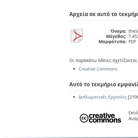
Διπλωματικές Εργασίες
Πολιτικές Πρόσβασης
Ανά Ημερομηνία
Αρχεία σε αυτό το τεκμήρ
Έκδοσης
Συγγραφείς
Τίτλοι
Όνομα:
thes
Θέματα
Μέγεθος:
7.4
Μορφότυπο:
PDF
Οι παρακάτω άδειες σχετίζονται 
Creative Commons
Αυτό το τεκμήριο εμφανί
Διπλωματικές Εργασίες
[210
Εκτό
Ανα