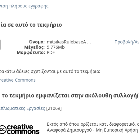
ιση πλήρους εγγραφής
ία σε αυτό το τεκμήριο
Όνομα:
mitsikasRulebaseA ...
Προβολή/
Ά
Μέγεθος:
5.776Mb
Μορφότυπο:
PDF
ρακάτω άδειες σχετίζονται με αυτό το τεκμήριο:
reative Commons
 το τεκμήριο εμφανίζεται στην ακόλουθη συλλογή(
ιπλωματικές Εργασίες
[21069]
Εκτός από όπου ορίζεται κάτι διαφορετικό,
Αναφορά Δημιουργού - Μη Εμπορική Χρήση 