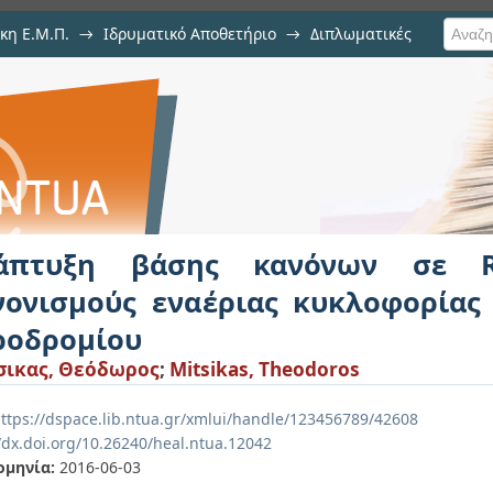
κη Ε.Μ.Π.
→
Ιδρυματικό Αποθετήριο
→
Διπλωματικές
ανόνων σε RuleML για τους καν
εριοχή του αεροδρομίου
άπτυξη βάσης κανόνων σε R
νονισμούς εναέριας κυκλοφορίας
ροδρομίου
σικας, Θεόδωρος
;
Mitsikas, Theodoros
ttps://dspace.lib.ntua.gr/xmlui/handle/123456789/42608
//dx.doi.org/10.26240/heal.ntua.12042
ομηνία:
2016-06-03