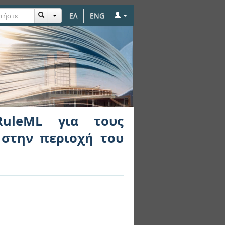
ΕΛ
ENG
ονισμούς εναέριας
uleML για τους
 στην περιοχή του