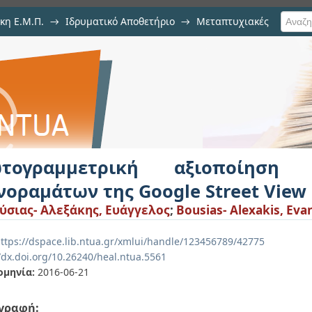
κη Ε.Μ.Π.
→
Ιδρυματικό Αποθετήριο
→
Μεταπτυχιακές
ξιοποίηση και αξιολόγηση πανο
τογραμμετρική αξιοποίηση 
νοραμάτων της Google Street View
σιας- Αλεξάκης, Ευάγγελος
;
Bousias- Alexakis, Eva
ttps://dspace.lib.ntua.gr/xmlui/handle/123456789/42775
/dx.doi.org/10.26240/heal.ntua.5561
ομηνία:
2016-06-21
γραφή: