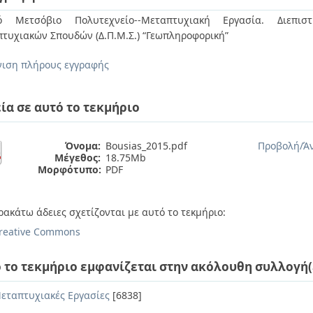
κό Μετσόβιο Πολυτεχνείο--Μεταπτυχιακή Εργασία. Διεπιστ
τυχιακών Σπουδών (Δ.Π.Μ.Σ.) “Γεωπληροφορική”
ιση πλήρους εγγραφής
ία σε αυτό το τεκμήριο
Όνομα:
Bousias_2015.pdf
Προβολή/
Ά
Μέγεθος:
18.75Mb
Μορφότυπο:
PDF
ρακάτω άδειες σχετίζονται με αυτό το τεκμήριο:
reative Commons
 το τεκμήριο εμφανίζεται στην ακόλουθη συλλογή(
εταπτυχιακές Εργασίες
[6838]